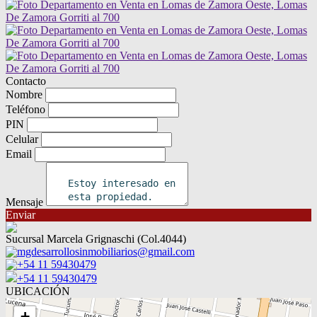
Contacto
Nombre
Teléfono
PIN
Celular
Email
Mensaje
Enviar
Sucursal Marcela Grignaschi (Col.4044)
mgdesarrollosinmobiliarios@gmail.com
+54 11 59430479
+54 11 59430479
UBICACIÓN
+