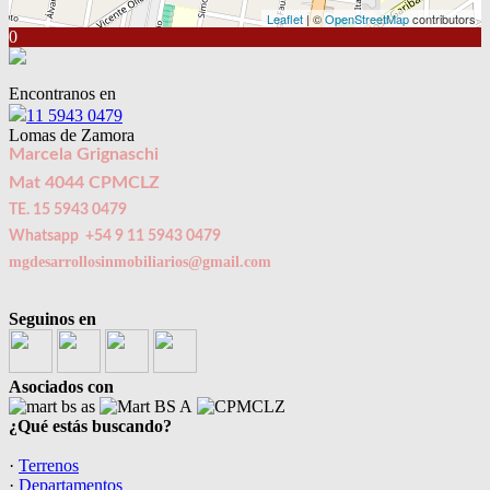
Leaflet
| ©
OpenStreetMap
contributors
0
Encontranos en
11 5943 0479
Lomas de Zamora
Marcela Grignaschi
Mat 4044 CPMCLZ
TE. 15 5943 0479
Whatsapp +54 9 11 5943 0479
mgdesarrollosinmobiliarios@gmail.com
Seguinos en
Asociados con
¿Qué estás buscando?
·
Terrenos
·
Departamentos