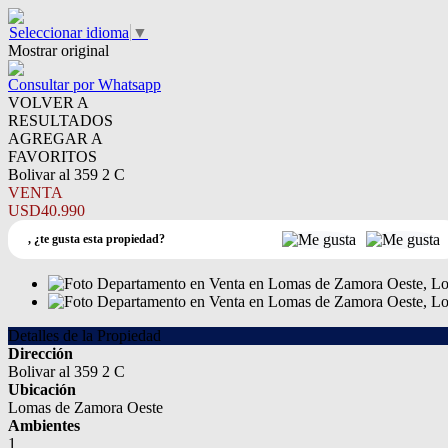
Seleccionar idioma
▼
Mostrar original
Consultar por Whatsapp
VOLVER A
RESULTADOS
AGREGAR A
FAVORITOS
Bolivar al 359 2 C
VENTA
USD40.990
,
¿te gusta esta propiedad?
Detalles de la Propiedad
Dirección
Bolivar al 359 2 C
Ubicación
Lomas de Zamora Oeste
Ambientes
1