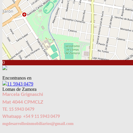
0
Encontranos en
11 5943 0479
Lomas de Zamora
Marcela Grignaschi
Mat 4044 CPMCLZ
TE. 15 5943 0479
Whatsapp +54 9 11 5943 0479
mgdesarrollosinmobiliarios@gmail.com