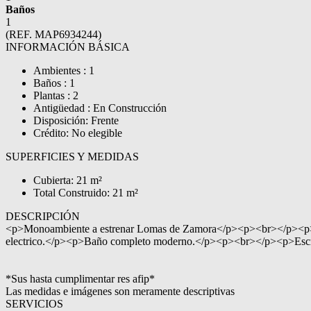
Baños
1
(REF. MAP6934244)
INFORMACIÓN BÁSICA
Ambientes : 1
Baños : 1
Plantas : 2
Antigüedad : En Construcción
Disposición: Frente
Crédito: No elegible
SUPERFICIES Y MEDIDAS
Cubierta: 21 m²
Total Construido: 21 m²
DESCRIPCIÓN
<p>Monoambiente a estrenar Lomas de Zamora</p><p><br></p><p>M
electrico.</p><p>Baño completo moderno.</p><p><br></p><p>Escri
*Sus hasta cumplimentar res afip*
Las medidas e imágenes son meramente descriptivas
SERVICIOS