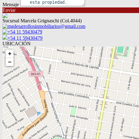
Mensaje
Enviar
Sucursal Marcela Grignaschi (Col.4044)
mgdesarrollosinmobiliarios@gmail.com
+54 11 59430479
+54 11 59430479
UBICACIÓN
+
−