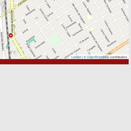
Leaflet
| ©
OpenStreetMap
contributors