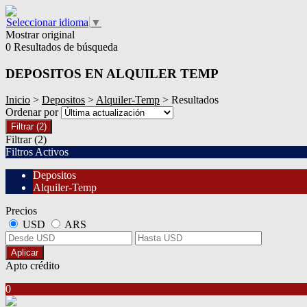
Seleccionar idioma
▼
Mostrar original
0 Resultados de búsqueda
DEPOSITOS EN ALQUILER TEMP
Inicio
>
Depositos
>
Alquiler-Temp
> Resultados
Ordenar por
Filtrar
(2)
Filtrar
(2)
Filtros Activos
Depositos
Alquiler-Temp
Precios
USD
ARS
Aplicar
Apto crédito
0