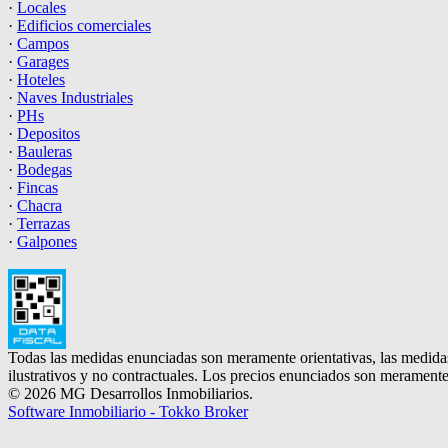
·
Locales
·
Edificios comerciales
·
Campos
·
Garages
·
Hoteles
·
Naves Industriales
·
PHs
·
Depositos
·
Bauleras
·
Bodegas
·
Fincas
·
Chacra
·
Terrazas
·
Galpones
Todas las medidas enunciadas son meramente orientativas, las medidas
ilustrativos y no contractuales. Los precios enunciados son meramente 
© 2026 MG Desarrollos Inmobiliarios.
Software Inmobiliario - Tokko Broker