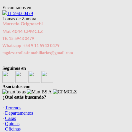
Encontranos en
11 5943 0479
Lomas de Zamora
Marcela Grignaschi
Mat 4044 CPMCLZ
TE. 15 5943 0479
Whatsapp +54 9 11 5943 0479
mgdesarrollosinmobiliarios@gmail.com
Seguinos en
Asociados con
¿Qué estás buscando?
·
Terrenos
·
Departamentos
·
Casas
·
Quintas
·
Oficinas