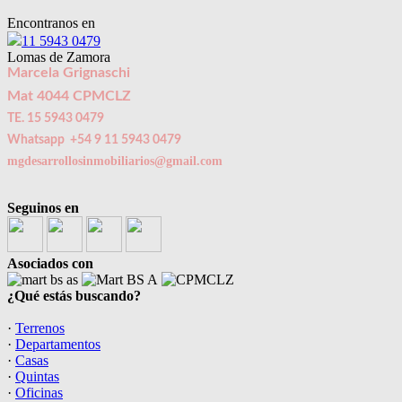
Encontranos en
11 5943 0479
Lomas de Zamora
Marcela Grignaschi
Mat 4044 CPMCLZ
TE. 15 5943 0479
Whatsapp +54 9 11 5943 0479
mgdesarrollosinmobiliarios@gmail.com
Seguinos en
Asociados con
¿Qué estás buscando?
·
Terrenos
·
Departamentos
·
Casas
·
Quintas
·
Oficinas