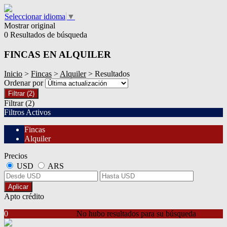
Seleccionar idioma
▼
Mostrar original
0 Resultados de búsqueda
FINCAS EN ALQUILER
Inicio
>
Fincas
>
Alquiler
> Resultados
Ordenar por
Filtrar
(2)
Filtrar
(2)
Filtros Activos
Fincas
Alquiler
Precios
USD
ARS
Aplicar
Apto crédito
0
No hubo resultados para su búsqueda