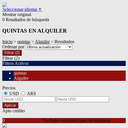
Seleccionar idioma
▼
Mostrar original
0 Resultados de búsqueda
QUINTAS EN ALQUILER
Inicio
>
quintas
>
Alquiler
> Resultados
Ordenar por
Filtrar
(2)
Filtrar
(2)
Filtros Activos
quintas
Alquiler
Precios
USD
ARS
Aplicar
Apto crédito
0
No hubo resultados para su búsqueda