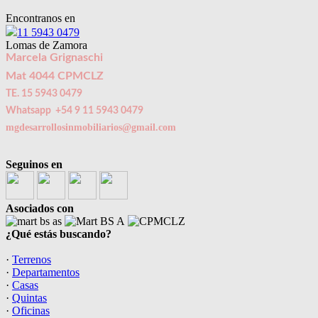
Encontranos en
11 5943 0479
Lomas de Zamora
Marcela Grignaschi
Mat 4044 CPMCLZ
TE. 15 5943 0479
Whatsapp +54 9 11 5943 0479
mgdesarrollosinmobiliarios@gmail.com
Seguinos en
Asociados con
¿Qué estás buscando?
·
Terrenos
·
Departamentos
·
Casas
·
Quintas
·
Oficinas